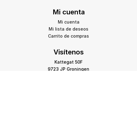
Mi cuenta
Mi cuenta
Mi lista de deseos
Carrito de compras
Visítenos
Kattegat 50F
9723 JP Groningen
info@amstelprinting.nl
+31 (0)85 303 88 60
Copyright © 2026 Amstel Printing Group. Todos los
derechos reservados.
Política de privacidad
-
Política de cookies
-
Aviso legal