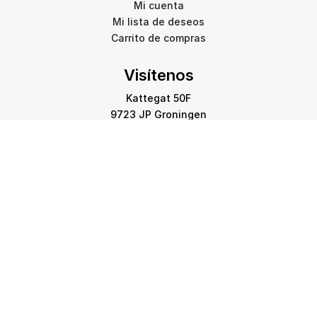
Mi cuenta
Mi lista de deseos
Carrito de compras
Visítenos
Kattegat 50F
9723 JP Groningen
info@amstelprinting.nl
+31 (0)85 303 88 60
Copyright © 2026 Amstel Printing Group. Todos los
derechos reservados.
Política de privacidad
-
Política de cookies
-
Aviso legal
-
Mapa del sitio