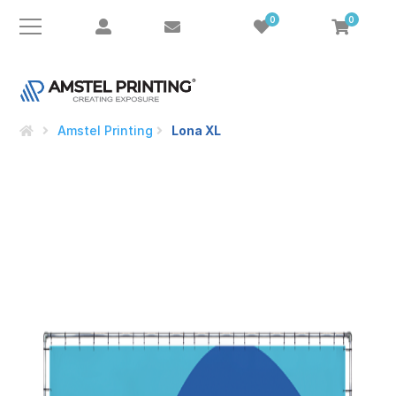
0
0
Amstel Printing
Lona XL