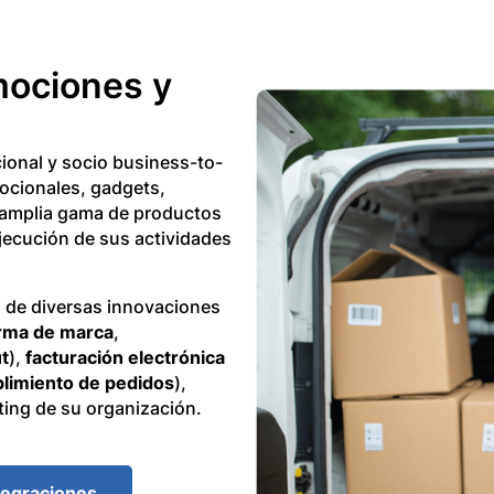
mociones y
cional y socio business-to-
ocionales, gadgets,
a amplia gama de productos
jecución de sus actividades
o de diversas innovaciones
orma de marca
,
t
),
facturación electrónica
limiento de pedidos
),
ting de su organización.
tegraciones