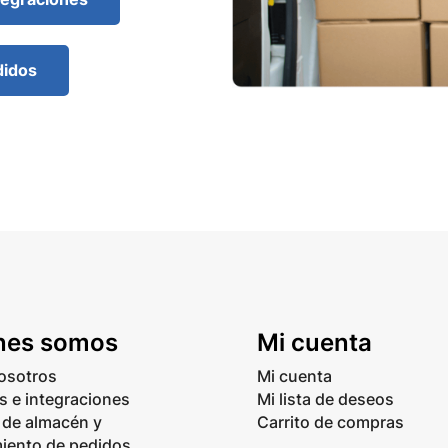
didos
nes somos
Mi cuenta
osotros
Mi cuenta
 e integraciones
Mi lista de deseos
 de almacén y
Carrito de compras
iento de pedidos