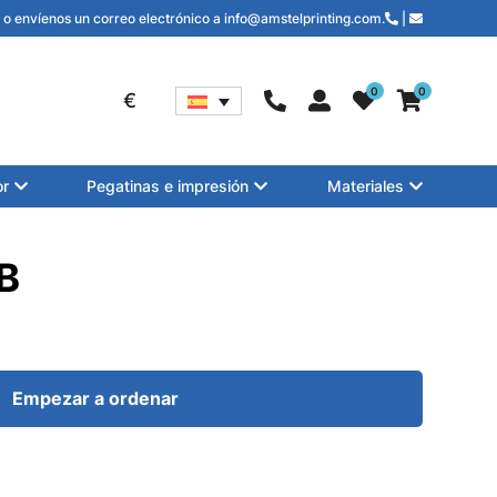
o envíenos un correo electrónico a info@amstelprinting.com.
|
0
0
€
or
Pegatinas e impresión
Materiales
B
Empezar a ordenar