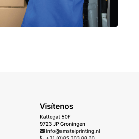
Visítenos
Kattegat 50F
9723 JP Groningen
info@amstelprinting.nl
+31 (0)85 303 88 60