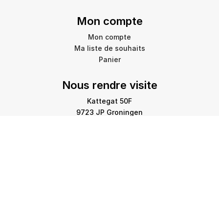
Mon compte
Mon compte
Ma liste de souhaits
Panier
Nous rendre visite
Kattegat 50F
9723 JP Groningen
info@amstelprinting.nl
+31 (0)85 303 88 60
Copyright © 2026 Amstel Printing Group. Tous droits
réservés.
Politique de confidentialité
-
Politique relative aux