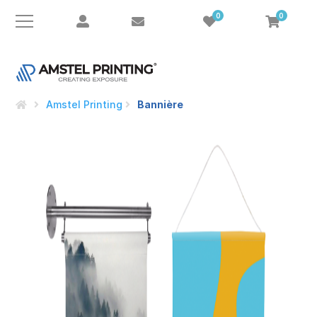
0
0
e
Amstel Printing
Bannière