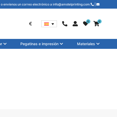
o envíenos un correo electrónico a info@amstelprinting.com.
|
0
0
€
or
Pegatinas e impresión
Materiales