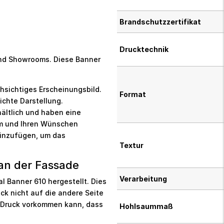
Brandschutzzertifikat
h
Drucktechnik
 und Showrooms. Diese Banner
rchsichtiges Erscheinungsbild.
Format
dichte Darstellung.
hältlich und haben eine
um und Ihren Wünschen
inzufügen, um das
Textur
an der Fassade
Verarbeitung
 Banner 610 hergestellt. Dies
uck nicht auf die andere Seite
m Druck vorkommen kann, dass
Hohlsaummaß