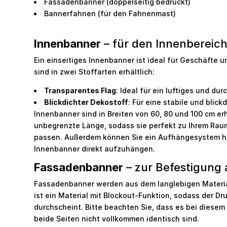
Fassadenbanner (doppelseitig bedruckt)
Bannerfahnen (für den Fahnenmast)
Innenbanner
– für den Innenbereic
Ein einseitiges Innenbanner ist ideal für Geschäfte
sind in zwei Stoffarten erhältlich:
Transparentes Flag
: Ideal für ein luftiges und du
Blickdichter Dekostoff
: Für eine stabile und blick
Innenbanner sind in Breiten von 60, 80 und 100 cm er
unbegrenzte Länge, sodass sie perfekt zu Ihrem Ra
passen. Außerdem können Sie ein Aufhängesystem h
Innenbanner direkt aufzuhängen.
Fassadenbanner
– zur Befestigung 
Fassadenbanner werden aus dem langlebigen Material
ist ein Material mit Blockout-Funktion, sodass der Dr
durchscheint. Bitte beachten Sie, dass es bei diese
beide Seiten nicht vollkommen identisch sind.