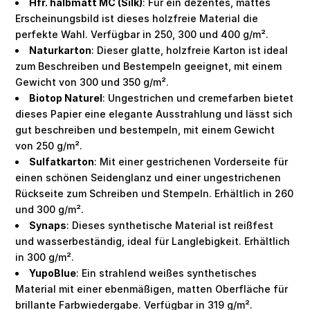
Hfr. halbmatt MC (Silk)
: Für ein dezentes, mattes
Erscheinungsbild ist dieses holzfreie Material die
perfekte Wahl. Verfügbar in 250, 300 und 400 g/m².
Naturkarton
: Dieser glatte, holzfreie Karton ist ideal
zum Beschreiben und Bestempeln geeignet, mit einem
Gewicht von 300 und 350 g/m².
Biotop Naturel
: Ungestrichen und cremefarben bietet
dieses Papier eine elegante Ausstrahlung und lässt sich
gut beschreiben und bestempeln, mit einem Gewicht
von 250 g/m².
Sulfatkarton
: Mit einer gestrichenen Vorderseite für
einen schönen Seidenglanz und einer ungestrichenen
Rückseite zum Schreiben und Stempeln. Erhältlich in 260
und 300 g/m².
Synaps
: Dieses synthetische Material ist reißfest
und wasserbeständig, ideal für Langlebigkeit. Erhältlich
in 300 g/m².
YupoBlue
: Ein strahlend weißes synthetisches
Material mit einer ebenmäßigen, matten Oberfläche für
brillante Farbwiedergabe. Verfügbar in 319 g/m².