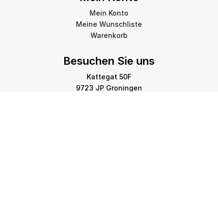
Mein Konto
Meine Wunschliste
Warenkorb
Besuchen Sie uns
Kattegat 50F
9723 JP Groningen
info@amstelprinting.nl
+31 (0)85 303 88 60
Copyright © 2026 Amstel Printing Group. Alle Rechte
vorbehalten.
Datenschutzerklärung
-
Cookie-Richtlinie
-
Haftungsausschluss
-
Sitemap