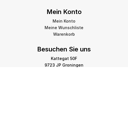
Mein Konto
Mein Konto
Meine Wunschliste
Warenkorb
Besuchen Sie uns
Kattegat 50F
9723 JP Groningen
info@amstelprinting.nl
+31 (0)85 303 88 60
Copyright © 2026 Amstel Printing Group. Alle Rechte
vorbehalten.
Datenschutzerklärung
-
Cookie-Richtlinie
-