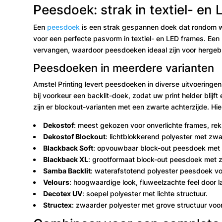
Peesdoek: strak in textiel- en
Een
peesdoek
is een strak gespannen doek dat rondom wo
voor een perfecte pasvorm in textiel- en LED frames. Een 
vervangen, waardoor peesdoeken ideaal zijn voor herge
Peesdoeken in meerdere varianten
Amstel Printing levert peesdoeken in diverse uitvoeringen
bij voorkeur een backlit-doek, zodat uw print helder blijft
zijn er blockout-varianten met een zwarte achterzijde. H
Dekostof
: meest gekozen voor onverlichte frames, rekb
Dekostof Blockout
: lichtblokkerend polyester met zwa
Blackback Soft
: opvouwbaar block-out peesdoek met 
Blackback XL
: grootformaat block-out peesdoek met zw
Samba Backlit
: waterafstotend polyester peesdoek vo
Velours
: hoogwaardige look, fluweelzachte feel door l
Decotex UV
: soepel polyester met lichte structuur.
Structex
: zwaarder polyester met grove structuur voor 