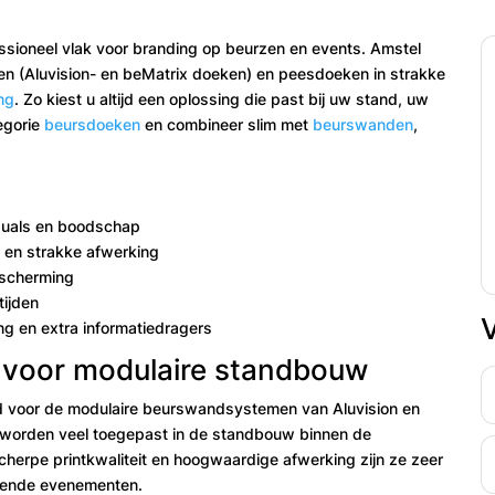
essioneel vlak voor branding op beurzen en events. Amstel
men (Aluvision- en beMatrix doeken) en peesdoeken in strakke
ng
. Zo kiest u altijd een oplossing die past bij uw stand, uw
egorie
beursdoeken
en combineer slim met
beurswanden
,
isuals en boodschap
s en strakke afwerking
fscherming
tijden
ng en extra informatiedragers
n voor modulaire standbouw
ld voor de modulaire beurswandsystemen van Aluvision en
 worden veel toegepast in de standbouw binnen de
herpe printkwaliteit en hoogwaardige afwerking zijn ze zeer
illende evenementen.