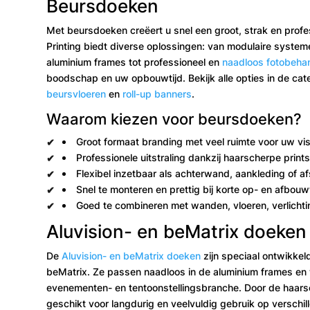
Beursdoeken
Met beursdoeken creëert u snel een groot, strak en prof
Printing biedt diverse oplossingen: van modulaire syste
aluminium frames tot professioneel en
naadloos fotobeha
boodschap en uw opbouwtijd. Bekijk alle opties in de cat
beursvloeren
en
roll-up banners
.
Waarom kiezen voor beursdoeken?
Groot formaat branding met veel ruimte voor uw v
Professionele uitstraling dankzij haarscherpe print
Flexibel inzetbaar als achterwand, aankleding of a
Snel te monteren en prettig bij korte op- en afbouw
Goed te combineren met wanden, vloeren, verlichti
Aluvision- en beMatrix doeke
De
Aluvision- en beMatrix doeken
zijn speciaal ontwikke
beMatrix. Ze passen naadloos in de aluminium frames en
evenementen- en tentoonstellingsbranche. Door de haarsc
geschikt voor langdurig en veelvuldig gebruik op versch