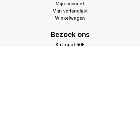
Mijn account
Mijn verlanglijst
Winkelwagen
Bezoek ons
Kattegat 50F
9723 JP Groningen
info@amstelprinting.nl
+31 (0)85 303 88 60
Copyright © 2026 Amstel Printing Group. All Rights
Reserved.
Privacybeleid
-
Cookiebeleid
-
Disclaimer
-
Sitemap