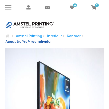
0
0
Amstel Printing
Interieur
Kantoor
AcousticPro® roomdivider