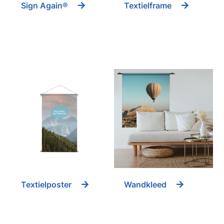
Sign Again®
Textielframe
Textielposter
Wandkleed