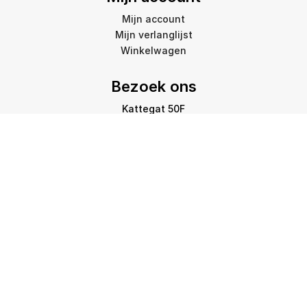
Mijn account
Mijn verlanglijst
Winkelwagen
Bezoek ons
Kattegat 50F
9723 JP Groningen
info@amstelprinting.nl
+31 (0)85 303 88 60
Copyright © 2026 Amstel Printing Group. All Rights
Reserved.
Privacybeleid
-
Cookiebeleid
-
Disclaimer
-
Sitemap